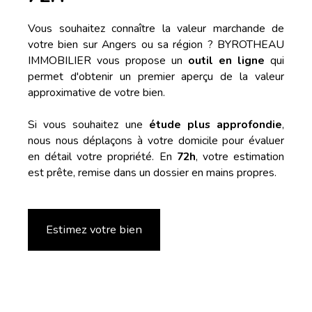
bain moderne, des WC
et une buanderie
Vous souhaitez connaître la valeur marchande de
complètent cet
votre bien sur Angers ou sa région ? BYROTHEAU
agréable appartement.
IMMOBILIER vous propose un
outil en ligne
qui
Le bien dispose
permet d'obtenir un premier aperçu de la valeur
également d’un garage
approximative de votre bien.
box fermé de 13m2 par
accès sécurisé et d’une
Si vous souhaitez une
étude plus approfondie
,
cave. La résidence à
nous nous déplaçons à votre domicile pour évaluer
taille humaine et bien
en détail votre propriété. En
72h
, votre estimation
entretenue, sans
est prête, remise dans un dossier en mains propres.
travaux prévus, est
idéalement située
proche des commerces,
écoles et transports.
Estimez votre bien
Pour toute question ou
pour organiser une
visite, n'hésitez pas à
nous contacter. Ce bel
appartement n'attend