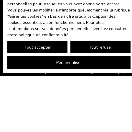
personnelles pour lesquelles vous avez donné votre accord.
Surface min (m²)
Vous pouvez les modifier à n'importe quel moment via la rubrique
″Gérer les cookies″ en bas de notre site, à l'exception des
cookies essentiels à son fonctionnement. Pour plus
Précisions sur le bien recherché
d'informations sur vos données personnelles, veuillez consulter
notre politique de confidentialité
.
J'accepte le traitement de mes données personnelles
Tout accepter
Tout refuser
conformément au RGPD. Si vous ne souhaitez pas
faire l'objet de prospection commerciale par voie
Personnaliser
téléphonique, vous pouvez vous inscrire gratuitement
sur la liste d'opposition au démarchage téléphonique,
prévu par l'article L223-1 du code de la
consommation, sur le site Internet
www.bloctel.gouv.fr ou par courrier adressé à :
Société Worldline, Service Bloctel, CS 61311, 41013
BLOIS CEDEX.
Pour en savoir plus sur le traitement de vos données