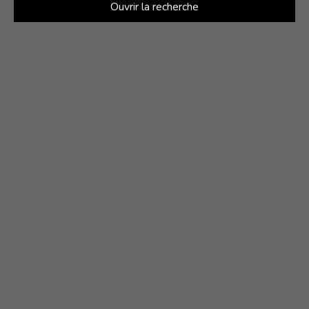
Ouvrir la recherche
Type de bien
Appartement
Localisation
Nantes (44000)
Budget max (€)
Surface min (m²)
Rechercher