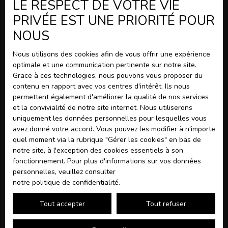
LE RESPECT DE VOTRE VIE
Confier son projet immobilier à une agence à
PRIVÉE EST UNE PRIORITÉ POUR
Montreuil-Juigné
NOUS
3 conseils pour trouver une maison à vendre à
Feneu
Nous utilisons des cookies afin de vous offrir une expérience
3 conseils pour vendre sa maison à Feneu
optimale et une communication pertinente sur notre site.
Grace à ces technologies, nous pouvons vous proposer du
Demeures de caractère à Angers et le Haut-Anjou,
contenu en rapport avec vos centres d'intérêt. Ils nous
une histoire de charme et d'authenticité
permettent également d'améliorer la qualité de nos services
et la convivialité de notre site internet. Nous utiliserons
Estimation immobilière rapide à Feneu : Vendez au
uniquement les données personnelles pour lesquelles vous
juste prix en 72 heures avec BYROTHEAU
avez donné votre accord. Vous pouvez les modifier à n'importe
Immobilier dans le Maine-et-Loire : Feneu comparée
quel moment via la rubrique ″Gérer les cookies″ en bas de
aux communes voisines
notre site, à l'exception des cookies essentiels à son
fonctionnement. Pour plus d'informations sur vos données
Frais de notaire : combien prévoir pour un achat
personnelles, veuillez consulter
immobilier en 2026 ?
notre politique de confidentialité
.
Diagnostics immobiliers obligatoires : ce que tout
Tout accepter
Tout refuser
vendeur doit savoir
Vivre à Champigné : trouvez la maison idéale avec un