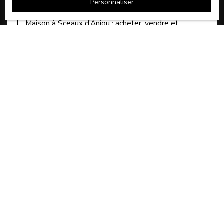
Personnaliser
expert du Haut-Anjou
Maison à Sceaux d’Anjou : acheter, vendre et
estimer votre bien
Trouver une maison à Cantenay-Épinard : biens à
vendre et conseils
JE RECHERCHE UN BIEN
Vente maison Feneu (49460)
Vente maison Les Hauts-d'Anjou (49330)
Vente maison Segré-en-Anjou Bleu (49500)