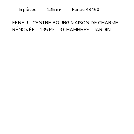
FENEU 49460
5
pièces
135
m²
Feneu 49460
FENEU – CENTRE BOURG MAISON DE CHARME
RÉNOVÉE – 135 M² – 3 CHAMBRES – JARDIN
Située en plein cœur de Feneu, BYROTHEAU
IMMOBILIER vous propose cette maison de ville
pleine de caractère, entièrement rénovée, alliant le
charme de l'ancien et confort moderne. Un intérieur
chaleureux et soigneusement rénové : Au rez-de-
chaussée : > Salon cosy, agrémenté d'un poêle à
bois> Cuisine aménagée et entièrement équipée,
moderne et fonctionnelle avec arrière-cuisine> Séjour
sur parquet, offrant une ambiance chaleureuse et
conviviale Au premier étage : > Deux chambres, dont
une magnifique suite parentale avec salle d'eau et
WC> Grand bureau, idéal pour le télétravail ou un
espace lecture / jeux> Une autre salle d'eau et WC,
un véritable confort au quotidien Au deuxième étage
: > Troisième chambre, avec dressing, offrant un