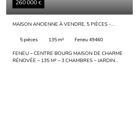
260 000
€
MAISON ANCIENNE À VENDRE, 5 PIÈCES -
FENEU 49460
5
pièces
135
m²
Feneu 49460
FENEU – CENTRE BOURG MAISON DE CHARME
RÉNOVÉE – 135 M² – 3 CHAMBRES – JARDIN
Située en plein cœur de Feneu, BYROTHEAU
IMMOBILIER vous propose cette maison de ville
pleine de caractère, entièrement rénovée, alliant le
charme de l'ancien et confort moderne. Un intérieur
chaleureux et soigneusement rénové : Au rez-de-
chaussée : > Salon cosy, agrémenté d'un poêle à
bois> Cuisine aménagée et entièrement équipée,
moderne et fonctionnelle avec arrière-cuisine> Séjour
sur parquet, offrant une ambiance chaleureuse et
conviviale Au premier étage : > Deux chambres, dont