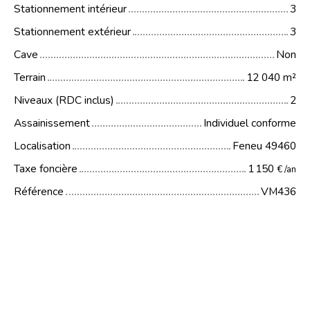
Stationnement intérieur
3
Stationnement extérieur
3
Cave
Non
Terrain
12 040
m²
Niveaux (RDC inclus)
2
Assainissement
Individuel conforme
Localisation
Feneu 49460
Taxe foncière
1 150
€ /an
Référence
VM436