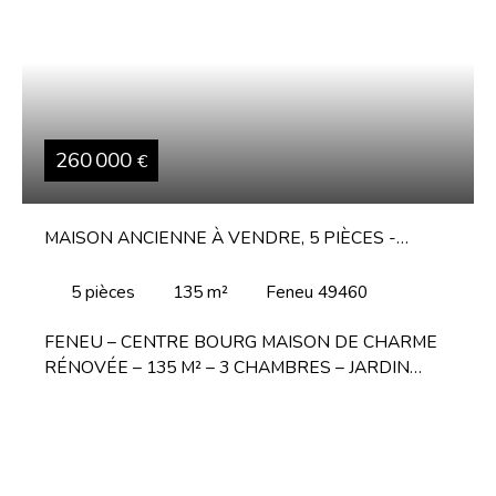
260 000
€
MAISON ANCIENNE À VENDRE, 5 PIÈCES -
FENEU 49460
5
pièces
135
m²
Feneu 49460
FENEU – CENTRE BOURG MAISON DE CHARME
RÉNOVÉE – 135 M² – 3 CHAMBRES – JARDIN
Située en plein cœur de Feneu, BYROTHEAU
IMMOBILIER vous propose cette maison de ville
pleine de caractère, entièrement rénovée, alliant le
charme de l'ancien et confort moderne. Un intérieur
chaleureux et soigneusement rénové : Au rez-de-