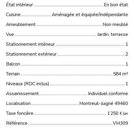
État intérieur
En bon état
Cuisine
Aménagée et équipée/Indépendante
Ameublement
Non meublé
Vue
Jardin, terrasse
Stationnement intérieur
1
Stationnement extérieur
2
Balcon
1
Terrain
584
m²
Niveaux (RDC inclus)
1
Assainissement
Individuel conforme
Localisation
Montreuil-Juigné 49460
Taxe foncière
1 250
€ /an
Référence
VM309