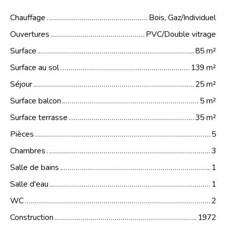
Chauffage
Bois, Gaz/Individuel
Ouvertures
PVC/Double vitrage
Surface
85
m²
Surface au sol
139
m²
Séjour
25
m²
Surface balcon
5
m²
Surface terrasse
35
m²
Pièces
5
Chambres
3
Salle de bains
1
Salle d'eau
1
WC
2
Construction
1972