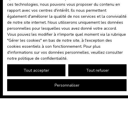
maison au charme
Nom
ces technologies, nous pouvons vous proposer du contenu en
intemporel, sans
rapport avec vos centres d'intérêt. Ils nous permettent
travaux, en plein
également d'améliorer la qualité de nos services et la convivialité
Email
centre du Lion
de notre site internet. Nous utiliserons uniquement les données
personnelles pour lesquelles vous avez donné votre accord.
d’Angers ! Ne
Vous pouvez les modifier à n'importe quel moment via la rubrique
manquez pas cette
Téléphone
″Gérer les cookies″ en bas de notre site, à l'exception des
opportunité.
cookies essentiels à son fonctionnement. Pour plus
Type de bien
Contactez-nous
d'informations sur vos données personnelles, veuillez consulter
Maison
pour une visite.
notre politique de confidentialité
.
Localisation
Le Lion-d'Angers (49220)
Tout accepter
Tout refuser
Budget max (€)
Personnaliser
Surface min (m²)
Précisions sur le bien recherché