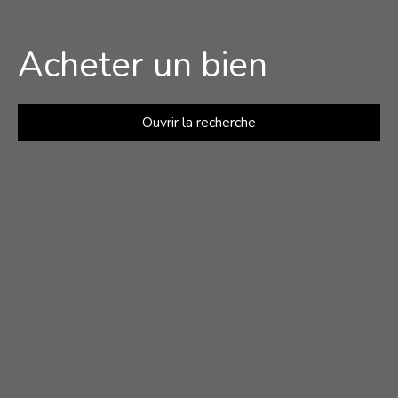
Acheter un bien
Ouvrir la recherche
Type de bien
Maison
Localisation
Le Lion-d'Angers (49220)
Budget max (€)
Surface min (m²)
Rechercher