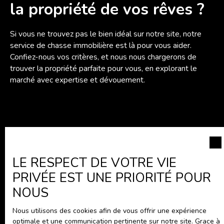
la propriété de vos rêves ?
outils> Deux
terrasses pour
profiter pleinement
Si vous ne trouvez pas le bien idéal sur notre site, notre
du soleil Les + de
service de chasse immobilière est là pour vous aider.
la maison : >
Confiez-nous vos critères, et nous nous chargerons de
Menuiseries PVC
trouver la propriété parfaite pour vous, en explorant le
récentes avec
marché avec expertise et dévouement.
volets roulants>
Isolation
entièrement refaite
pour un confort
Ne manquez plus aucun
optimal> Chauffage
bien
central au gaz avec
correspondant à votre
LE RESPECT DE VOTRE VIE
radiateurs en fonte
recherche !
pour une chaleur
PRIVÉE EST UNE PRIORITÉ POUR
homogène Un
NOUS
véritable coup de
Prénom
cœur pour ceux qui
Nous utilisons des cookies afin de vous offrir une expérience
recherchent une
optimale et une communication pertinente sur notre site. Grace à