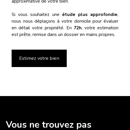
> Un
approximative de votre bien.
chambre pour un
environnement
confort de plain-
naturel privilégié,
Si vous souhaitez une
étude plus approfondie
,
pied > Salle de
avec la Mayenne
nous nous déplaçons à votre domicile pour évaluer
bains avec
en toile de fond
en détail votre propriété. En
72h
, votre estimation
baignoire et
Une maison rare
est prête, remise dans un dossier en mains propres.
douche > WC
dans un cadre
séparé À l’étage : >
idyllique, idéale
Deux chambres
pour les amoureux
lumineuses> Un
Estimez votre bien
de la nature et des
palier / espace
grands espaces !
rangements> WC
Contactez-nous
séparé Côté
pour une visite.
extérieur : > Un
jardin clos, sans
vis-à-vis, idéal pour
profiter des beaux
jours en toute
tranquillité> Un
Vous ne trouvez pas
cabanon de jardin
pour stocker vos