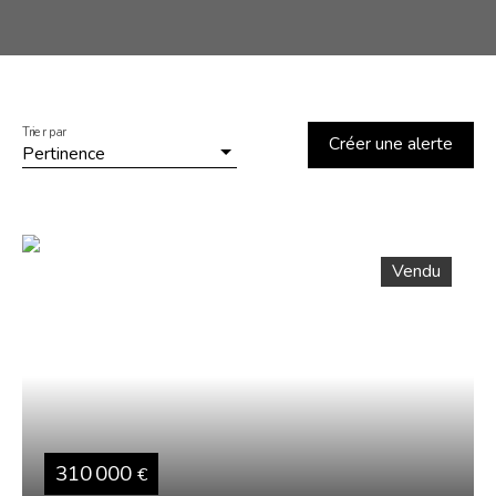
Trier par
Créer une alerte
Pertinence
Vendu
310 000
€